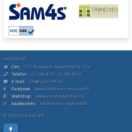
KAPCSOLAT
Cím:
1112 Budapest, Neszmélyi út 11/a
Telefon:
(1) 396-8101
,
(1) 396-8216
E-mail:
info
juta-soft.hu
Facebook:
www.facebook.com/jutasoft
WebShop:
www.vonalkodaruhaz.hu
Adatkezelés:
Adatkezelési tájékoztató
© 2026 JUTA-Soft Kft.