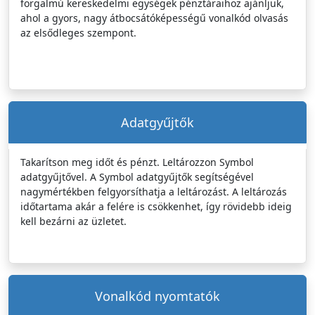
forgalmú kereskedelmi egységek pénztáraihoz ajánljuk,
ahol a gyors, nagy átbocsátóképességű vonalkód olvasás
az elsődleges szempont.
Adatgyűjtők
Takarítson meg időt és pénzt. Leltározzon Symbol
adatgyűjtővel. A Symbol adatgyűjtők segítségével
nagymértékben felgyorsíthatja a leltározást. A leltározás
időtartama akár a felére is csökkenhet, így rövidebb ideig
kell bezárni az üzletet.
Vonalkód nyomtatók