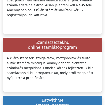
2020 július 1-től minden belföldi adóalanynak kiállított
számla adatait elektronikusan jelenteni kell a NAV felé.
Amennyiben ön is kíván számlát kiállítani, kérjük
regisztráljon ide kattintva.
Szamlazzezzel.hu
online számlázóprogram
A kijáró szervizek, szolgáltatók, mozgóboltok és terítő
autók számára mindig is komoly gondot jelentett a
számlázás megoldása. Ennek a körnek fejlesztettük ki a
Szamlazzezzel.hu programunkat, mely profi megoldást
nyújt erre a problémára.
EatWithMe