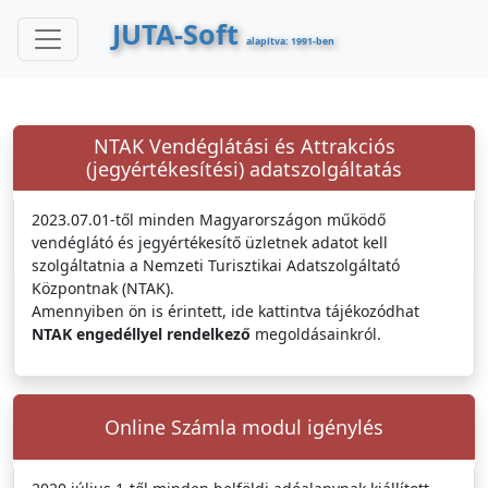
JUTA-Soft
alapítva: 1991-ben
NTAK Vendéglátási és Attrakciós
(jegyértékesítési) adatszolgáltatás
2023.07.01-től minden Magyarországon működő
vendéglátó és jegyértékesítő üzletnek adatot kell
szolgáltatnia a Nemzeti Turisztikai Adatszolgáltató
Központnak (NTAK).
Amennyiben ön is érintett, ide kattintva tájékozódhat
NTAK engedéllyel rendelkező
megoldásainkról.
Online Számla modul igénylés