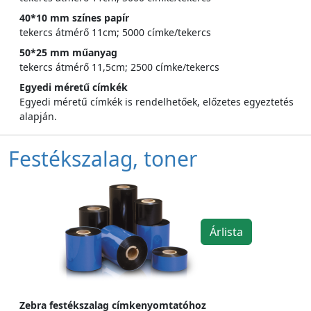
40*10 mm színes papír
tekercs átmérő 11cm; 5000 címke/tekercs
50*25 mm műanyag
tekercs átmérő 11,5cm; 2500 címke/tekercs
Egyedi méretű címkék
Egyedi méretű címkék is rendelhetőek, előzetes egyeztetés
alapján.
Festékszalag, toner
Árlista
Zebra festékszalag címkenyomtatóhoz