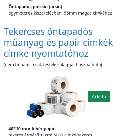
Öntapadós polcsín (ársín)
egyméteres kiszerelésben, 55mm magas címkéhez
Tekercses öntapadós
műanyag és papír címkék
címke nyomtatóhoz
(nem hőpapír, csak festékszalaggal használható)
Árlista
40*10 mm fehér papír
tekercs átmérő 11cm; 5000 címke/tekercs