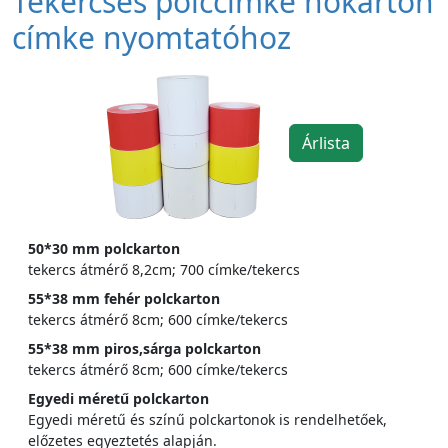
Tekercses polccímke hőkarton
címke nyomtatóhoz
Árlista
50*30 mm polckarton
tekercs átmérő 8,2cm; 700 címke/tekercs
55*38 mm fehér polckarton
tekercs átmérő 8cm; 600 címke/tekercs
55*38 mm piros,sárga polckarton
tekercs átmérő 8cm; 600 címke/tekercs
Egyedi méretű polckarton
Egyedi méretű és színű polckartonok is rendelhetőek,
előzetes egyeztetés alapján.