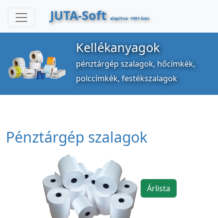
JUTA-Soft
alapítva: 1991-ben
Kellékanyagok
pénztárgép szalagok, hőcímkék,
polccímkék, festékszalagok
Pénztárgép szalagok
Árlista