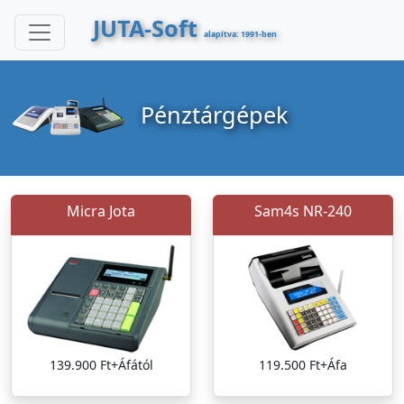
JUTA-Soft
alapítva: 1991-ben
Pénztárgépek
Micra Jota
Sam4s NR-240
139.900 Ft+Áfától
119.500 Ft+Áfa