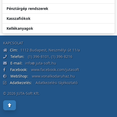
Pénztárgép rendszerek
Kasszafiókok
Kellékanyagok
KAPCSOLAT
Cím:
1112 Budapest, Neszmélyi út 11/a
Telefon:
(1) 396-8101
,
(1) 396-8216
E-mail:
info
juta-soft.hu
Facebook:
www.facebook.com/jutasoft
WebShop:
www.vonalkodaruhaz.hu
Adatkezelés:
Adatkezelési tájékoztató
© 2026 JUTA-Soft Kft.