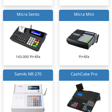
Micra Sento
Micra Mini
143.000 Ft+Áfa
Ft+Áfa
Sam4s NR-270
CashCube Pro