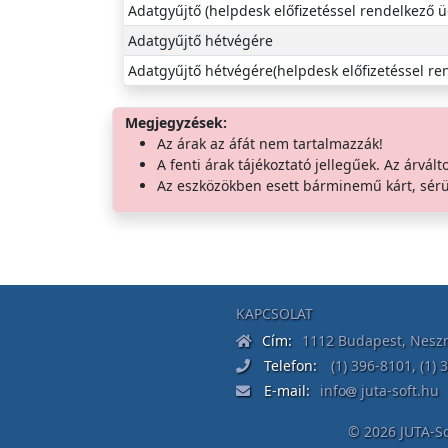
Adatgyűjtő (helpdesk előfizetéssel rendelkező ü
Adatgyűjtő hétvégére
Adatgyűjtő hétvégére(helpdesk előfizetéssel re
Megjegyzések:
Az árak az áfát nem tartalmazzák!
A fenti árak tájékoztató jellegűek. Az árvált
Az eszközökben esett bárminemű kárt, sérü
KAPCSOLAT
Cím:
1112 Budapest, Neszm
Telefon:
(1) 396-8101
,
(1) 
E-mail:
info
juta-soft.hu
© 2026 JUTA-Sof