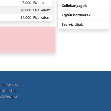
7.000
Ft/nap
Kellékanyagok
20.000
Ft/alkalom
Egyéb hardverek
14.000
Ft/alkalom
Szerviz díjak
om/jutasoft
aruhaz.hu
tájékoztató