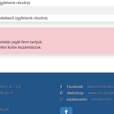
gyfeleink részére)
ndelkező ügyfeleink részére)
oztatás jogát fenn tartjuk.
lést külön kiszámlázzuk.
élyi út 11/a
Facebook:
www.facebook.c
396-8216
WebShop:
www.vonalkod
Adatkezelés:
Adatkezelési 
t Kft.