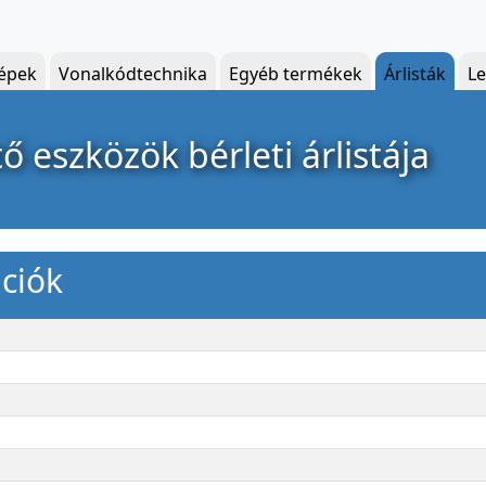
épek
Vonalkódtechnika
Egyéb termékek
Árlisták
Le
 eszközök bérleti árlistája
ciók