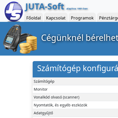
JUTA-Soft
alapítva: 1991-ben
Főoldal
Kapcsolat
Programok
Pénztárg
Cégünknél bérelhető
Számítógép konfigurá
Számítógép
Monitor
Vonalkód olvasó (scanner)
Nyomtatók, és egyéb eszközök
Adatgyűjtő