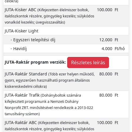
célokra)
JUTA-Kisker ABC
100.000
Ft
(Kifejezetten élelmiszer boltok,
italdiszkontok részére, göngyöleg kezelés; súlykódos
vonalkód kezelés; üvegvisszaváltás)
JUTA-Kisker Light
- Egyszeri telepítési díj
12.000
Ft
- Havidíj
4.000
Ft/hó
JUTA-Raktár program verziók:
Részletes leírás
JUTA-Raktár Standard
80.000
Ft
(Több ezer helyen működő,
gyors, egyszerűen használható program általános
kiskereskedelmi célokra)
JUTA-Raktár Trafik
80.000
Ft
(Dohányboltok számára
kifejlesztett programunk a Nemzeti Dohány
Nonprofit ZRT. minősítésével rendelkezik a 2013-022
tanusítvány számon)
JUTA-Raktár ABC
100.000
Ft
(Kifejezetten élelmiszer boltok,
italdiszkontok részére, göngyöleg kezelés; súlykódos