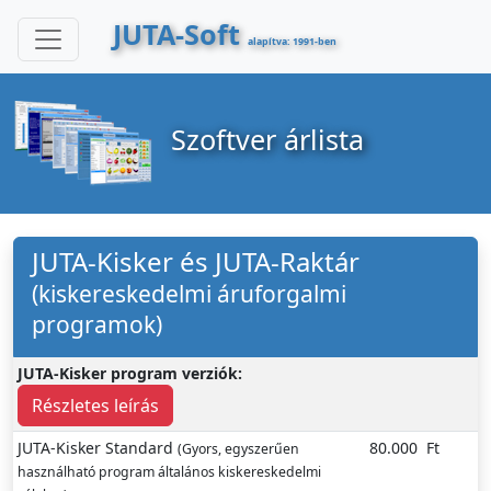
JUTA-Soft
alapítva: 1991-ben
Szoftver árlista
JUTA-Kisker és JUTA-Raktár
(kiskereskedelmi áruforgalmi
programok)
JUTA-Kisker program verziók:
Részletes leírás
JUTA-Kisker Standard
80.000
Ft
(Gyors, egyszerűen
használható program általános kiskereskedelmi