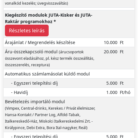
vonalkód kezelés; üvegvisszaváltás)
Kiegészítő modulok JUTA-Kisker és JUTA-
Raktár programokhoz
*
Részletes leírás
Árajánlat / Megrendelés készítése
10.000
Ft
Áru-összekapcsoló modul
20.000
Ft
(árucsoportok
összevont eladásához, pl. kész termék összeállítás,
összeszerelés, receptura)
Automatikus számlamásolat küldő modul
- Egyszeri telepítési díj
5.000
Ft
- Havidíj
1.000
Ft/hó
Bevételezés importáló modul
(Vimpex, Central-drinks, Kerekes / Privát élelmiszer,
Hansa-Kontakt / Partner Log, Alföld-Tabak,
Italkereskedő-Ház, Miskolci Italkereskedelmi Zrt. -
Királypince, Debi Extra, Bora Ital-nagyker, Reál)
- Egyszeri telepítési díj
5.000
Ft