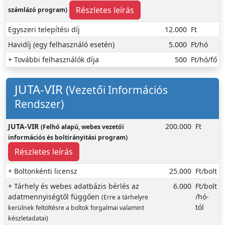
Részletes leírás
számlázó program)
Egyszeri telepítési díj
12.000
Ft
Havidíj (egy felhasználó esetén)
5.000
Ft/hó
+ További felhasználók díja
500
Ft/hó/fő
JUTA-VIR
(Vezetői Információs
Rendszer)
JUTA-VIR
200.000
Ft
(Felhő alapú, webes vezetői
információs és boltirányitási program)
Részletes leírás
+ Boltonkénti licensz
25.000
Ft/bolt
+ Tárhely és webes adatbázis bérlés az
6.000
Ft/bolt
adatmennyiségtől függően
/hó-
(Erre a tárhelyre
tól
kerülnek feltöltésre a boltok forgalmai valamint
készletadatai)