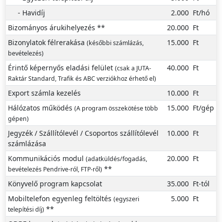
- Havidíj
2.000
Ft/hó
Bizományos árukihelyezés
**
20.000
Ft
Bizonylatok félrerakása
15.000
Ft
(későbbi számlázás,
bevételezés)
Érintő képernyős eladási felület
40.000
Ft
(csak a JUTA-
Raktár Standard, Trafik és ABC verziókhoz érhető el)
Export számla kezelés
10.000
Ft
Hálózatos működés
15.000
Ft/gép
(A program összekötése több
gépen)
Jegyzék / Szállítólevél / Csoportos szállítólevél
10.000
Ft
számlázása
Kommunikációs modul
20.000
Ft
(adatküldés/fogadás,
**
bevételezés Pendrive-ról, FTP-ről)
Könyvelő program kapcsolat
35.000
Ft-tól
Mobiltelefon egyenleg feltöltés
5.000
Ft
(egyszeri
**
telepítési díj)