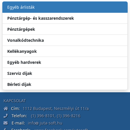
Egyéb árlisták
Pénztárgép- és kasszarendszerek
Pénztárgépek
Vonalkódtechnika
Kellékanyagok
Egyéb hardverek
Szerviz díjak
Bérleti díjak
KAPCSOLAT
Cím:
1112 Budapest, Neszmélyi út 11/a
Telefon:
(1) 396-8101
,
(1) 396-8216
E-mail:
info
juta-soft.hu