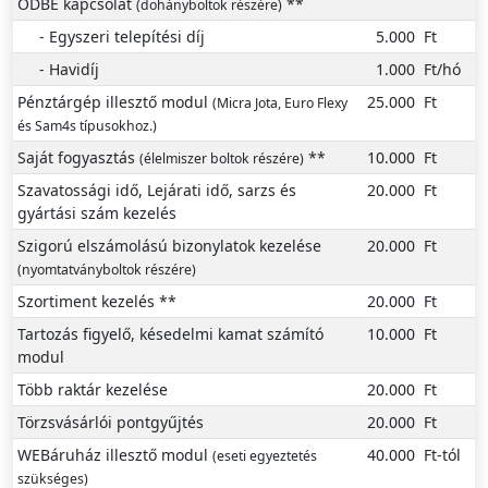
ODBE kapcsolat
**
(dohányboltok részére)
- Egyszeri telepítési díj
5.000
Ft
- Havidíj
1.000
Ft/hó
Pénztárgép illesztő modul
25.000
Ft
(Micra Jota, Euro Flexy
és Sam4s típusokhoz.)
Saját fogyasztás
**
10.000
Ft
(élelmiszer boltok részére)
Szavatossági idő, Lejárati idő, sarzs és
20.000
Ft
gyártási szám kezelés
Szigorú elszámolású bizonylatok kezelése
20.000
Ft
(nyomtatványboltok részére)
Szortiment kezelés
**
20.000
Ft
Tartozás figyelő, késedelmi kamat számító
10.000
Ft
modul
Több raktár kezelése
20.000
Ft
Törzsvásárlói pontgyűjtés
20.000
Ft
WEBáruház illesztő modul
40.000
Ft-tól
(eseti egyeztetés
szükséges)